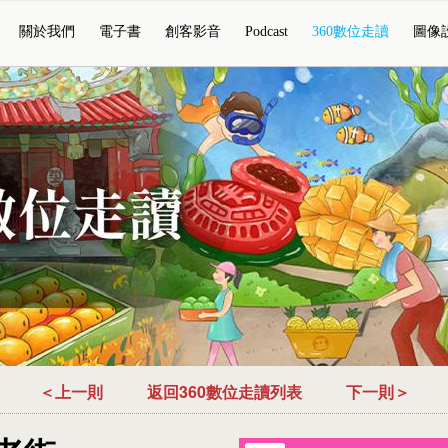
關於我們
電子書
創客影音
Podcast
360數位走讀
圖像
＜上一則
返回360數位走讀列表
下一則＞