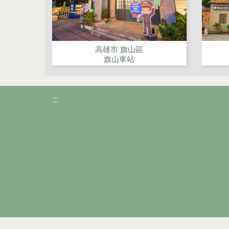
高雄市 旗山區
旗山車站
:::