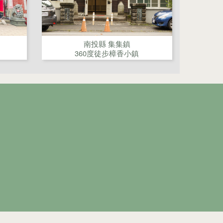
南投縣 集集鎮
360度徒步樟香小鎮