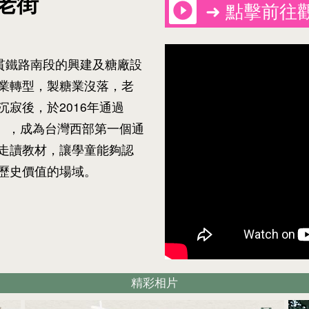
老街
➜ 點擊前往
貫鐵路南段的興建及糖廠設
業轉型，製糖業沒落，老
寂後，於2016年通過
ional），成為台灣西部第一個通
走讀教材，讓學童能夠認
歷史價值的場域。
精彩相片