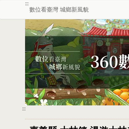
:::
數位看臺灣 城鄉新風貌
:::