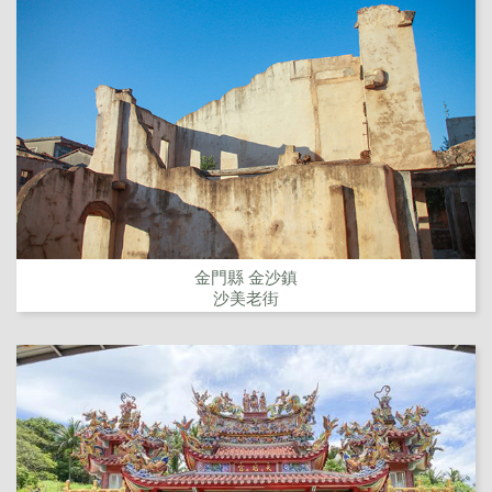
金門縣 金沙鎮
沙美老街