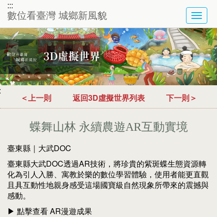
:::
數位看臺灣 城鄉新風貌
TOG
NAVI
:
＜上一則
返回3D虛擬世界列表
下一則＞
蝶舞山林 永續農遊AR互動實境
臺東縣｜大武DOC
臺東縣大武DOC透過AR技術，將珍貴的紫斑蝶生態資源轉
化為引人入勝、寓教於樂的數位學習體驗，使用者能更直觀
且具互動性地親身感受這場國寶級自然現象所帶來的震撼與
感動。
▶ 點擊查看 AR漫遊成果