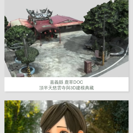
嘉義縣 鹿草DOC
頂半天慈雲寺與3D建模典藏