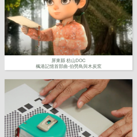
屏東縣 枋山DOC
楓港記憶首部曲-伯勞鳥與木炭窯