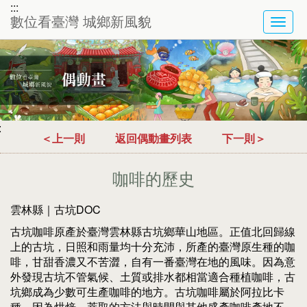
:::
數位看臺灣 城鄉新風貌
TOG
NAVI
:
＜上一則
返回偶動畫列表
下一則＞
咖啡的歷史
雲林縣｜古坑DOC
古坑咖啡原產於臺灣雲林縣古坑鄉華山地區。正值北回歸線
上的古坑，日照和雨量均十分充沛，所產的臺灣原生種的咖
啡，甘甜香濃又不苦澀，自有一番臺灣在地的風味。因為意
外發現古坑不管氣候、土質或排水都相當適合種植咖啡，古
坑鄉成為少數可生產咖啡的地方。古坑咖啡屬於阿拉比卡
種，因為烘焙、萃取的方法與時間與其他盛產咖啡產地不