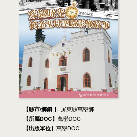
【縣市/鄉鎮
】 屏東縣萬巒鄉
【所屬DOC】
萬巒DOC
【出版單位
】萬巒DOC