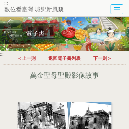
:::
數位看臺灣 城鄉新風貌
TOG
NAVI
:::
＜上一則
返回電子書列表
下一則＞
萬金聖母聖殿影像故事