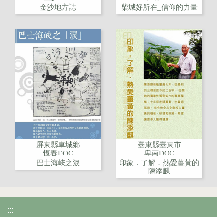
金沙地方誌
柴城好所在_信仰的力量
屏東縣車城鄉
臺東縣臺東市
恆春DOC
卑南DOC
巴士海峽之淚
印象．了解．熱愛薑黃的
陳添麒
:::