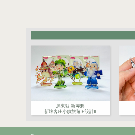
屏東縣 新埤鄉
新埤客庄小鎮旅遊IP設計II
:::