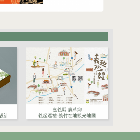
嘉義縣 鹿草鄉
設計
義起巡禮-義竹在地觀光地圖