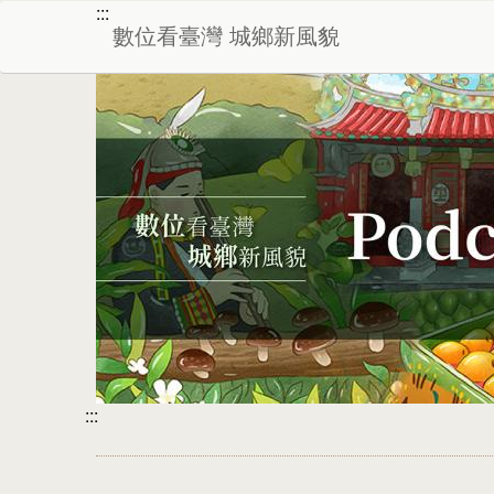
:::
數位看臺灣 城鄉新風貌
:::