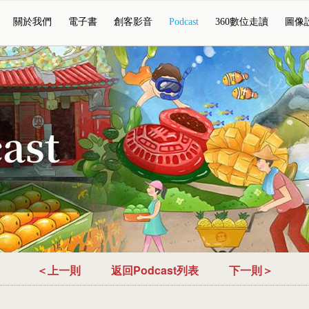
關於我們
電子書
創客影音
Podcast
360數位走讀
圖像
＜上一則
返回Podcast列表
下一則＞