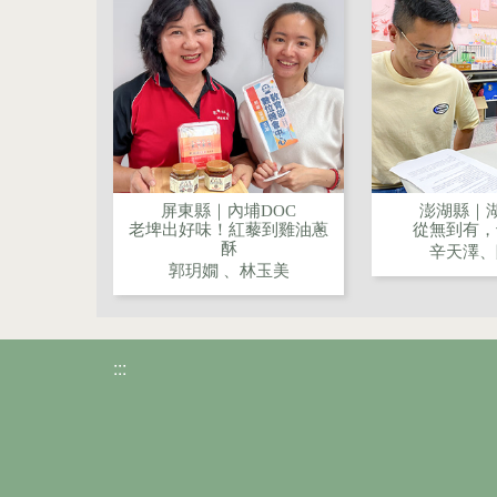
屏東縣｜內埔DOC
澎湖縣｜湖
老埤出好味！紅藜到雞油蔥
從無到有，
酥
辛天澤、
郭玥嫺 、林玉美
:::