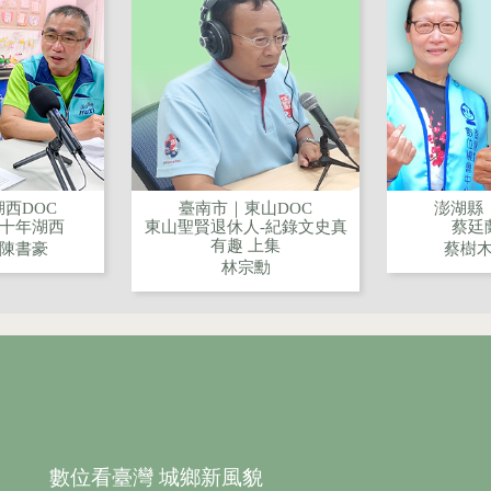
西DOC
臺南市｜東山DOC
澎湖縣
十年湖西
東山聖賢退休人-紀錄文史真
蔡廷
有趣 上集
陳書豪
蔡樹
林宗勳
數位看臺灣 城鄉新風貌