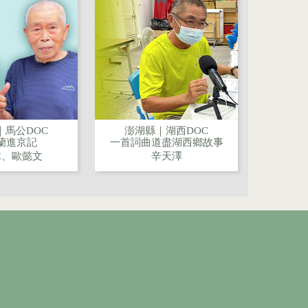
｜馬公DOC
澎湖縣｜湖西DOC
蘭進京記
一首詞曲道盡湖西鄉故事
木、歐懿文
辛天澤