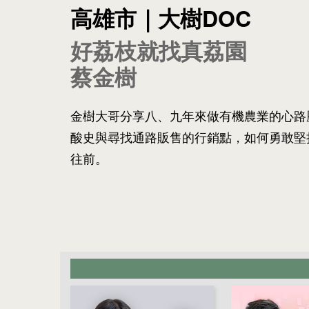
高雄市｜大樹DOC
好荔枝就找真荔園
蔡金樹
金樹大哥分享八、九年來做有機農業的心路
酸史與尋找通路販售的行銷點，如何勇敢堅
往前。