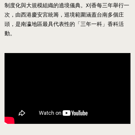
制度化與大規模組織的遶境儀典。刈香每三年舉行一
次，由西港慶安宮統籌，巡境範圍涵蓋台南多個庄
頭，是南瀛地區最具代表性的「三年一科」香科活
動。