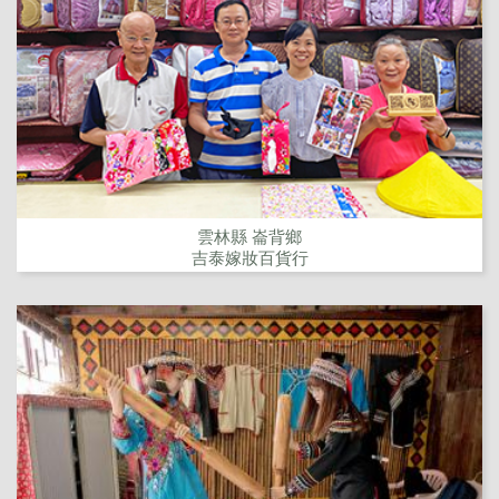
雲林縣 崙背鄉
吉泰嫁妝百貨行