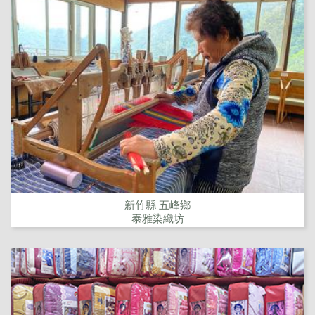
新竹縣 五峰鄉
泰雅染織坊