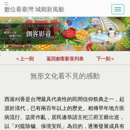
:::
數位看臺灣 城鄉新風貌
TOG
NAVI
:
＜上一則
返回創客影音列表
下一則＞
無形文化看不見的感動
西港刈香是台灣最具代表性的民間信仰祭典之一，起
源於清代，已有兩百年以上的歷史。相傳早年地方疾
病流行、盜匪作亂，居民遂恭請主祀三府王爺出巡，
以「刈瘟除穢、保境安民」為目的，逐漸發展成具有