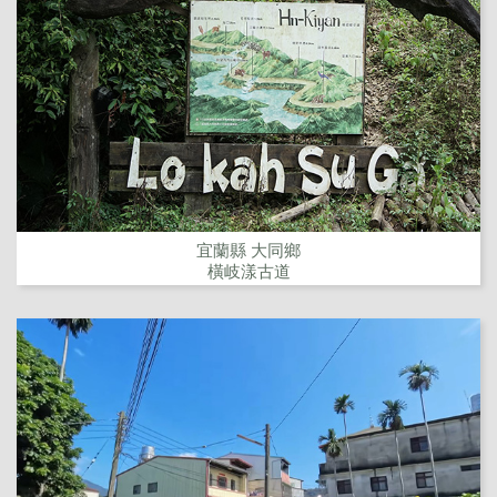
宜蘭縣 大同鄉
橫岐漾古道