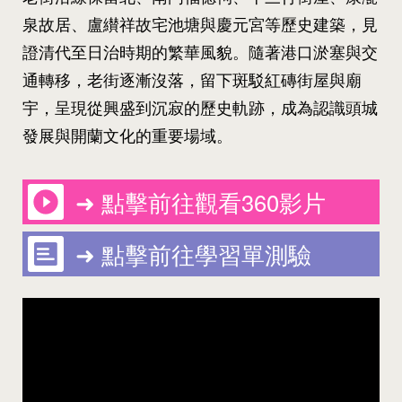
泉故居、盧纉祥故宅池塘與慶元宮等歷史建築，見
證清代至日治時期的繁華風貌。隨著港口淤塞與交
通轉移，老街逐漸沒落，留下斑駁紅磚街屋與廟
宇，呈現從興盛到沉寂的歷史軌跡，成為認識頭城
發展與開蘭文化的重要場域。
➜ 點擊前往觀看360影片
➜ 點擊前往學習單測驗