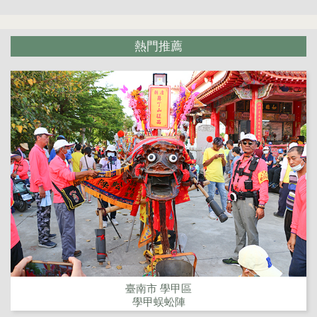
熱門推薦
臺南市 學甲區
學甲蜈蚣陣