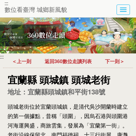
:::
數位看臺灣 城鄉新風貌
TOG
NAVI
:::
＜上一則
返回360數位走讀列表
下一則＞
宜蘭縣 頭城鎮 頭城老街
地址：宜蘭縣頭城鎮和平街138號
頭城老街位於宜蘭頭城鎮，是清代吳沙開蘭時建立
的第一個據點，昔稱「頭圍」，因烏石港與頭圍港
河海運興盛，商旅雲集，發展為「宜蘭第一街」。
老街沿線保留北、南門福德祠、十三行街屋、康灔