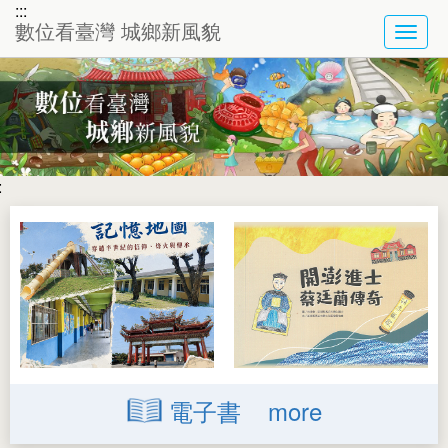
:::
數位看臺灣 城鄉新風貌
TOG
NAVI
:
電子書
more