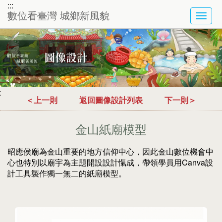
:::
數位看臺灣 城鄉新風貌
TOG
NAVI
:
＜上一則
返回圖像設計列表
下一則＞
金山紙廟模型
昭應侯廟為金山重要的地方信仰中心，因此金山數位機會中
心也特別以廟宇為主題開設設計愾成，帶領學員用Canva設
計工具製作獨一無二的紙廟模型。