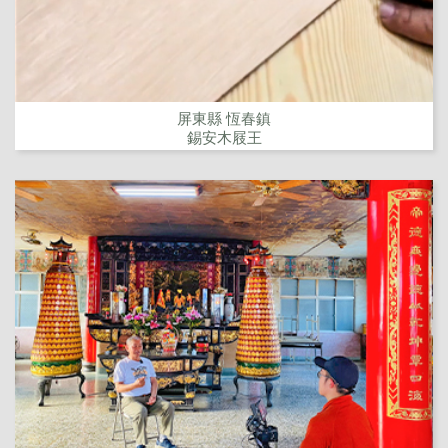
屏東縣 恆春鎮
錫安木屐王