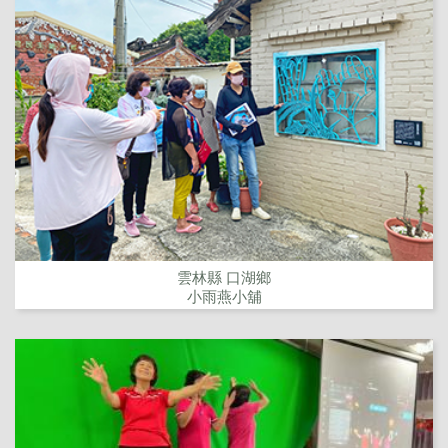
雲林縣 口湖鄉
小雨燕小舖