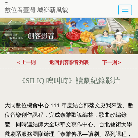
:::
數位看臺灣 城鄉新風貌
TOG
NAVI
:
＜上一則
返回創客影音列表
下一則＞
《SILIQ 鳴叫時》讀劇紀錄影片
大同數位機會中心 111 年度結合部落文史我來說、數
位音樂創作課程，完成泰雅歌謠編整，歌曲改編錄
製，同時連結師大全球華文寫作中心、台北藝術大學
戲劇系服務團隊辦理「泰雅傳承—讀劇」系列課程，