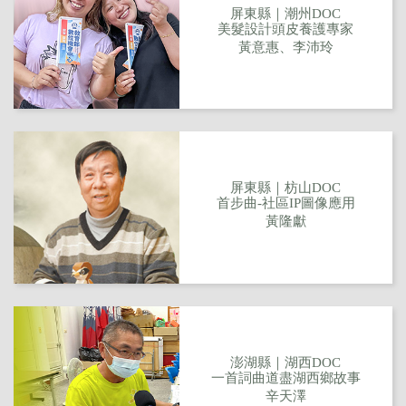
屏東縣｜潮州DOC
美髮設計頭皮養護專家
黃意惠、李沛玲
屏東縣｜枋山DOC
首步曲-社區IP圖像應用
黃隆獻
澎湖縣｜湖西DOC
一首詞曲道盡湖西鄉故事
辛天澤