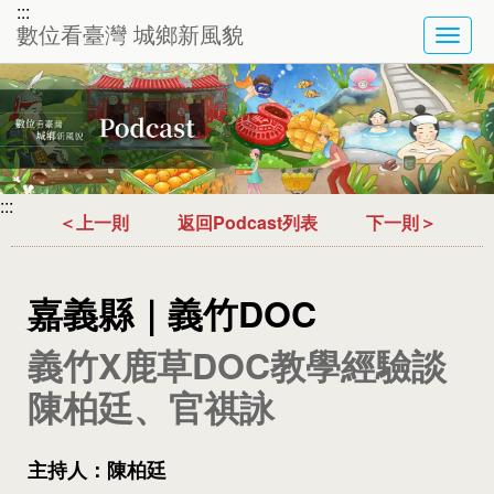
:::
數位看臺灣 城鄉新風貌
TOG
NAVI
:::
＜上一則
返回Podcast列表
下一則＞
嘉義縣｜義竹DOC
義竹X鹿草DOC教學經驗談
陳柏廷、官祺詠
主持人：陳柏廷