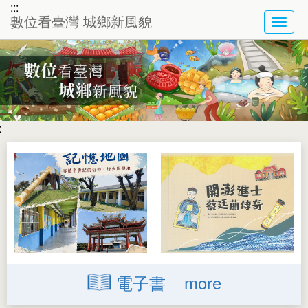
:::
數位看臺灣 城鄉新風貌
TOG
NAVI
:
電子書
more